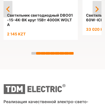
Светильник светодиодный DBO01
Светильн
-15-4K-BK круг 15Вт 4000К WOLT
60W-ICE
A
33 020 K
2 145 KZT
Реализация качественной электро-свето-