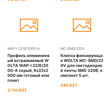
WAP-I-22/6/2000-A
МС-SMD/220V
Профиль алюминиев
Клипса фиксирующа
ый встраиваемый W
я WOLTA МС-SMD/22
OLTA WAP-I 22/6/20
0V для светодиодно
00-A серый, 6х22х2
й ленты SMD 220В, к
000 мм готовый ком
омплект 5 шт.
плект
345 KZT
3 110 KZT