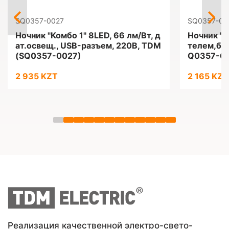
SQ0357-0027
SQ0357-00
Ночник "Комбо 1" 8LED, 66 лм/Вт, д
Ночник "Х
ат.освещ., USB-разъем, 220В, ТDM
телем,бел
(SQ0357-0027)
Q0357-0
2 935 KZT
2 165 KZT
Реализация качественной электро-свето-