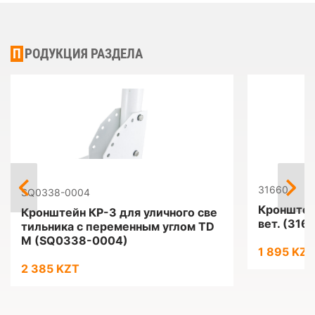
ПРОДУКЦИЯ РАЗДЕЛА
31660
SQ0338-0004
Кронштейн
Кронштейн КР-3 для уличного све
вет. (316
тильника с переменным углом TD
M (SQ0338-0004)
1 895 KZT
2 385 KZT