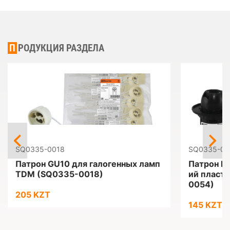
ПРОДУКЦИЯ РАЗДЕЛА
SQ0335-0018
SQ0335-00
Патрон GU10 для галогенных ламп
Патрон Е1
TDM (SQ0335-0018)
ий пласт
0054)
205 KZT
145 KZT