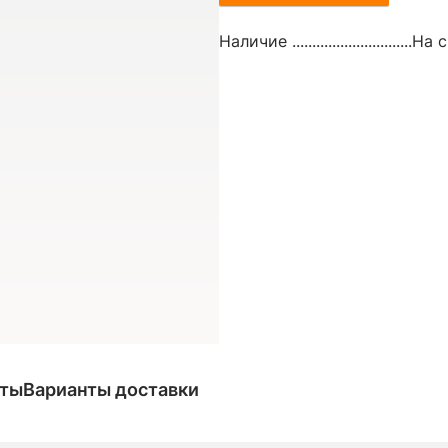
Наличие ..............................
На с
аты
Варианты доставки