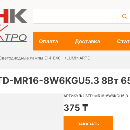
Оплата
Доставка
Стат
Светодиодные лампы E14-E40
LUMINARTE
STD-MR16-8W6KGU5.3 8Вт 6
АРТИКУЛ: LSTD-MR16-8W6KGU5.3
375 ₸
ЗАКАЗАТЬ