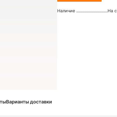
Наличие ..............................
На с
аты
Варианты доставки