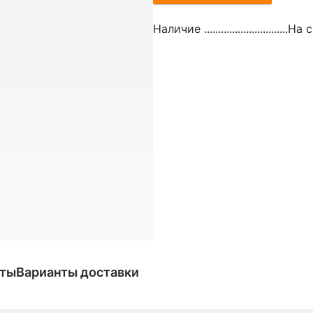
Наличие ..............................
На с
аты
Варианты доставки