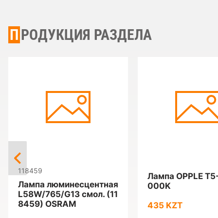
ПРОДУКЦИЯ РАЗДЕЛА
118459
Лампа OPPLE T5
Лампа люминесцентная
000K
L58W/765/G13 смол. (11
8459) OSRAM
435 KZT