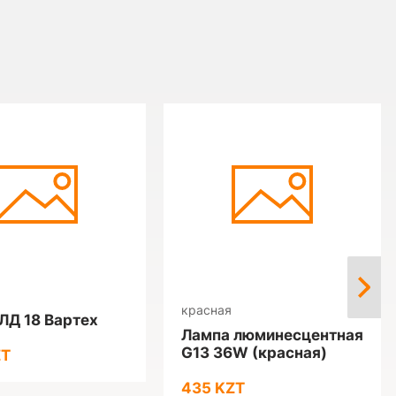
красная
ЛД 18 Вартех
Лампа люминесцентная
G13 36W (красная)
ZT
435 KZT