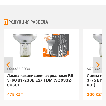
ПРОДУКЦИЯ РАЗДЕЛА
SQ0332-0030
SQ0332-00
Лампа накаливания зеркальная R6
Лампа на
3-60 Вт-230В Е27 TDM (SQ0332-
3-75 Вт-
0030)
031)
475 KZT
300 KZT