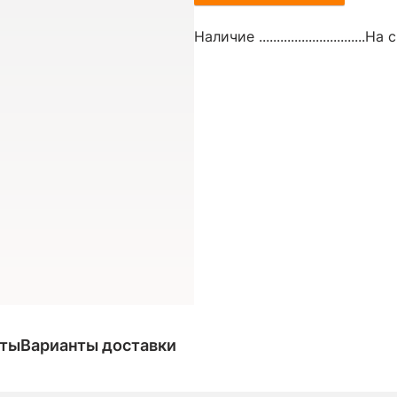
Наличие ..............................
На с
аты
Варианты доставки